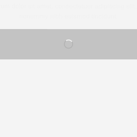
um dolor sit amet, consectetuer adipiscing elit
nonummy nibh euismod tincidunt.